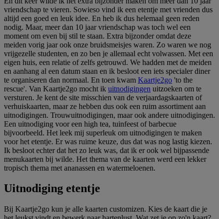
En dit keer wilde ik het extra bijzonder maken om meer dan 10 jaar
vriendschap te vieren. Sowieso vind ik een etentje met vrienden dus
altijd een goed en leuk idee. En heb ik dus helemaal geen reden
nodig. Maar, meer dan 10 jaar vriendschap was toch wel een
moment om even bij stil te staan. Extra bijzonder omdat deze
meiden vorig jaar ook onze bruidsmeisjes waren. Zo waren we nog
vrijgezelle studenten, en zo ben je allemaal echt volwassen. Met een
eigen huis, een relatie of zelfs getrouwd. We hadden met de meiden
en aanhang al een datum staan en ik besloot een iets specialer diner
te organiseren dan normaal. En toen kwam
Kaartje2go
'to the
rescue'. Van Kaartje2go mocht ik
uitnodigingen
uitzoeken om te
versturen. Je kent de site misschien van de verjaardagskaarten of
verhuiskaarten, maar ze hebben dus ook een ruim assortiment aan
uitnodigingen. Trouwuitnodigingen, maar ook andere uitnodigingen.
Een uitnodiging voor een high tea, tuinfeest of barbecue
bijvoorbeeld. Het leek mij superleuk om uitnodigingen te maken
voor het etentje. Er was ruime keuze, dus dat was nog lastig kiezen.
Ik besloot echter dat het zo leuk was, dat ik er ook wel bijpassende
menukaarten bij wilde. Het thema van de kaarten werd een lekker
tropisch thema met ananassen en watermeloenen.
Uitnodiging etentje
Bij Kaartje2go kun je alle kaarten customizen. Kies de kaart die je
het leukst vindt en bewerk naar hartenlust. Wat zet je op zo'n kaart?