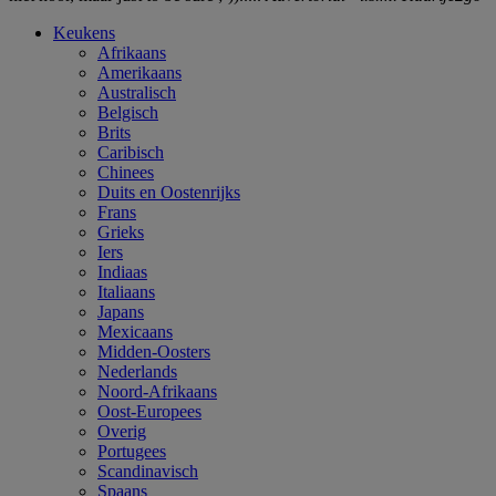
Keukens
Afrikaans
Amerikaans
Australisch
Belgisch
Brits
Caribisch
Chinees
Duits en Oostenrijks
Frans
Grieks
Iers
Indiaas
Italiaans
Japans
Mexicaans
Midden-Oosters
Nederlands
Noord-Afrikaans
Oost-Europees
Overig
Portugees
Scandinavisch
Spaans