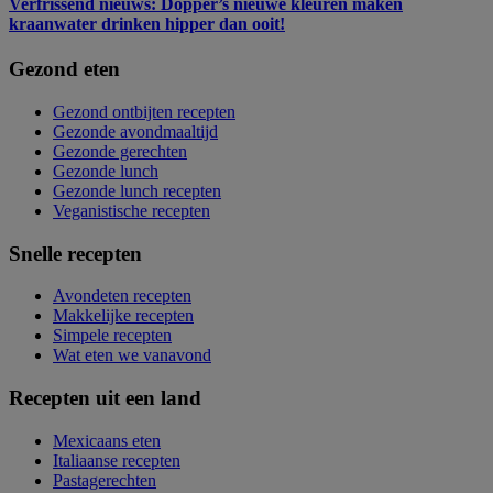
Verfrissend nieuws: Dopper’s nieuwe kleuren maken
kraanwater drinken hipper dan ooit!
Gezond eten
Gezond ontbijten recepten
Gezonde avondmaaltijd
Gezonde gerechten
Gezonde lunch
Gezonde lunch recepten
Veganistische recepten
Snelle recepten
Avondeten recepten
Makkelijke recepten
Simpele recepten
Wat eten we vanavond
Recepten uit een land
Mexicaans eten
Italiaanse recepten
Pastagerechten