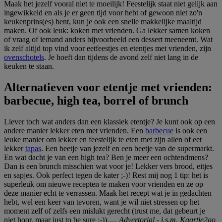
Maak het jezelf vooral niet te moeilijk! Feestelijk staat niet gelijk aan
ingewikkeld en als je er geen tijd voor hebt of gewoon niet zo'n
keukenprins(es) bent, kun je ook een snelle makkelijke maaltijd
maken. Of ook leuk: koken met vrienden. Ga lekker samen koken
of vraag of iemand anders bijvoorbeeld een dessert meeneemt. Wat
ik zelf altijd top vind voor eetfeestjes en etentjes met vrienden, zijn
ovenschotels
. Je hoeft dan tijdens de avond zelf niet lang in de
keuken te staan.
Alternatieven voor etentje met vrienden:
barbecue, high tea, borrel of brunch
Liever toch wat anders dan een klassiek etentje? Je kunt ook op een
andere manier lekker eten met vrienden. Een
barbecue
is ook een
leuke manier om lekker en feestelijk te eten met zijn allen of eet
lekker
tapas
. Een beetje van jezelf en een beetje van de supermarkt.
En wat dacht je van een high tea? Ben je meer een ochtendmens?
Dan is een brunch misschien wat voor je! Lekker vers brood, eitjes
en sapjes. Ook perfect tegen de kater ;-)! Rest mij nog 1 tip: het is
superleuk om nieuwe recepten te maken voor vrienden en ze op
deze manier echt te verrassen. Maak het recept wat je in gedachten
hebt, wel een keer van tevoren, want je wil niet stressen op het
moment zelf of zelfs een mislukt gerecht (trust me, dat gebeurt je
niet hoor, maar just to be sure ;-)).....
Advertorial - i.s.m. Kaartje2go