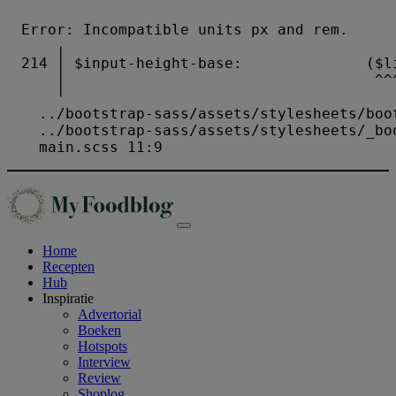
Home
Recepten
Hub
Inspiratie
Advertorial
Boeken
Hotspots
Interview
Review
Shoplog