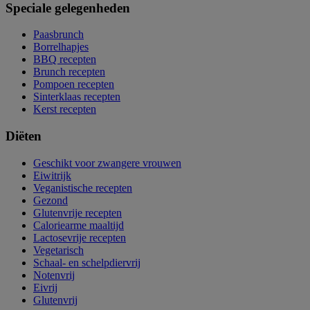
Speciale gelegenheden
Paasbrunch
Borrelhapjes
BBQ recepten
Brunch recepten
Pompoen recepten
Sinterklaas recepten
Kerst recepten
Diëten
Geschikt voor zwangere vrouwen
Eiwitrijk
Veganistische recepten
Gezond
Glutenvrije recepten
Caloriearme maaltijd
Lactosevrije recepten
Vegetarisch
Schaal- en schelpdiervrij
Notenvrij
Eivrij
Glutenvrij