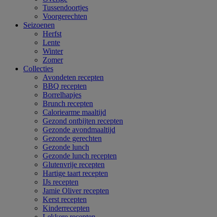
Tussendoortjes
Voorgerechten
Seizoenen
Herfst
Lente
Winter
Zomer
Collecties
Avondeten recepten
BBQ recepten
Borrelhapjes
Brunch recepten
Caloriearme maaltijd
Gezond ontbijten recepten
Gezonde avondmaaltijd
Gezonde gerechten
Gezonde lunch
Gezonde lunch recepten
Glutenvrije recepten
Hartige taart recepten
IJs recepten
Jamie Oliver recepten
Kerst recepten
Kinderrecepten
Lekkere recepten