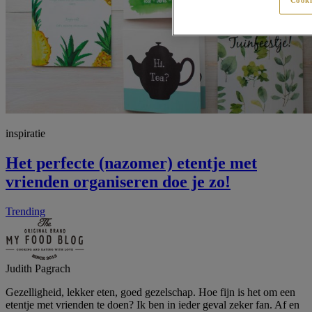
inspiratie
Het perfecte (nazomer) etentje met
vrienden organiseren doe je zo!
Trending
Judith Pagrach
Gezelligheid, lekker eten, goed gezelschap. Hoe fijn is het om een
etentje met vrienden te doen? Ik ben in ieder geval zeker fan. Af en