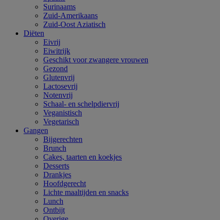
Surinaams
Zuid-Amerikaans
Zuid-Oost Aziatisch
Diëten
Eivrij
Eiwitrijk
Geschikt voor zwangere vrouwen
Gezond
Glutenvrij
Lactosevrij
Notenvrij
Schaal- en schelpdiervrij
Veganistisch
Vegetarisch
Gangen
Bijgerechten
Brunch
Cakes, taarten en koekjes
Desserts
Drankjes
Hoofdgerecht
Lichte maaltijden en snacks
Lunch
Ontbijt
Overige