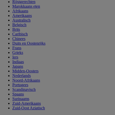
Rijstgerechten
Marokkaans eten
Afrikaans
Amerikaans
Australisch
Belgisch
Brits
Caribisch
Chinees
Duits en Oostenrijks
Frans
Grieks
Iers
Indiaas
Japans
Midden-Oosters
Nederlands
Noord-Afrikaans
Portugees
Scandinavisch
Spaans
Surinaams
Zuid-Amerikaans
Zuid-Oost Aziatisch