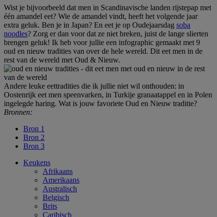
Wist je bijvoorbeeld dat men in Scandinavische landen rijstepap met
één amandel eet? Wie de amandel vindt, heeft het volgende jaar
extra geluk. Ben je in Japan? En eet je op Oudejaarsdag
soba
noodles
? Zorg er dan voor dat ze niet breken, juist de lange slierten
brengen geluk! Ik heb voor jullie een infographic gemaakt met 9
oud en nieuw tradities van over de hele wereld. Dit eet men in de
rest van de wereld met Oud & Nieuw.
Andere leuke eettradities die ik jullie niet wil onthouden: in
Oostenrijk eet men speenvarken, in Turkije granaatappel en in Polen
ingelegde haring. Wat is jouw favoriete Oud en Nieuw traditie?
Bronnen:
Bron 1
Bron 2
Bron 3
Keukens
Afrikaans
Amerikaans
Australisch
Belgisch
Brits
Caribisch