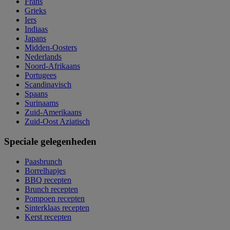
Frans
Grieks
Iers
Indiaas
Japans
Midden-Oosters
Nederlands
Noord-Afrikaans
Portugees
Scandinavisch
Spaans
Surinaams
Zuid-Amerikaans
Zuid-Oost Aziatisch
Speciale gelegenheden
Paasbrunch
Borrelhapjes
BBQ recepten
Brunch recepten
Pompoen recepten
Sinterklaas recepten
Kerst recepten