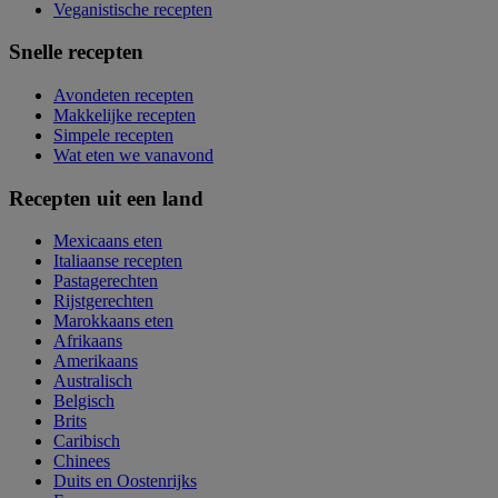
Veganistische recepten
Snelle recepten
Avondeten recepten
Makkelijke recepten
Simpele recepten
Wat eten we vanavond
Recepten uit een land
Mexicaans eten
Italiaanse recepten
Pastagerechten
Rijstgerechten
Marokkaans eten
Afrikaans
Amerikaans
Australisch
Belgisch
Brits
Caribisch
Chinees
Duits en Oostenrijks