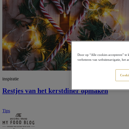
Door op “Alle cookies accepteren” te 
verbeteren van websitenavigatie, het 
Cooki
inspiratie
Restjes van het kerstdiner opmaken
Tips