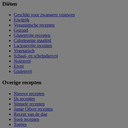
Diëten
Geschikt voor zwangere vrouwen
Eiwitrijk
Veganistische recepten
Gezond
Glutenvrije recepten
Caloriearme maaltijd
Lactosevrije recepten
Vegetarisch
Schaal- en schelpdiervrij
Notenvrij
Eivrij
Glutenvrij
Overige recepten
Nieuwe recepten
IJs recepten
Simpele recepten
Jamie Oliver recepten
Recept van de dag
Soep recepten
Toetjes