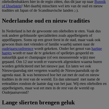
oliebollenbakkers hier in de regio zitten, dus dit jaar op naar
Bunnik
of IJsselstein
! Met daarbij misschien wel iets van de oud en nieuw
tradities uit Japan of de Scandinavische landen ;-).
Nederlandse oud en nieuw tradities
In Nederland is het de gewoonte om oliebollen te eten. Vaak dus
ook andere gefrituurde specialiteiten zoals appelbeignets of
appelflappen. Soms op een groot feest in de stad, maar vaak ook
gewoon thuis met vrienden of familie waarbij samen naar de
oudejaarsconference
wordt gekeken. Onder het genot van
hartige
hapjes
wordt er naar de tv gekeken of spelletjes gespeeld en
natuurlijk gaat er champagne (of een mousserende wijn) mee
gepaard. Om 12 uur wordt er vuurwerk afgestoken waarna buren
worden gefeliciteerd met het nieuwe jaar. En laten we ook
Nieuwsjaarsdag niet vergeten waarbij de Nieuwjaarsduik op de
agenda staat. Ik was benieuwd hoe het zat met de oud en nieuw
tradities in de rest van de wereld. En dan uiteraard met name de
eettradities rondom de laatste dag van het jaar. Wij eten oliebollen en
appelbeignets, maar wat eet men in de rest van de wereld op
Oudejaarsavond?
Lange slierten brengen geluk