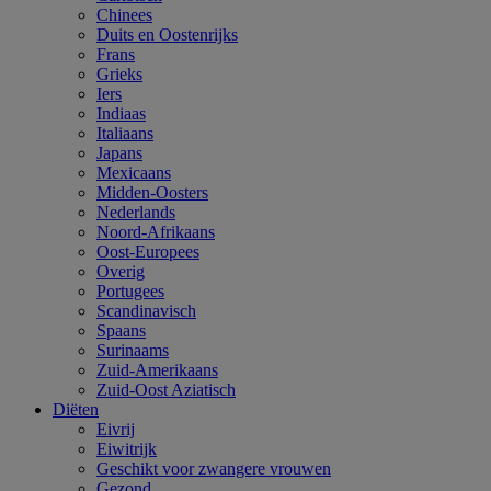
Chinees
Duits en Oostenrijks
Frans
Grieks
Iers
Indiaas
Italiaans
Japans
Mexicaans
Midden-Oosters
Nederlands
Noord-Afrikaans
Oost-Europees
Overig
Portugees
Scandinavisch
Spaans
Surinaams
Zuid-Amerikaans
Zuid-Oost Aziatisch
Diëten
Eivrij
Eiwitrijk
Geschikt voor zwangere vrouwen
Gezond