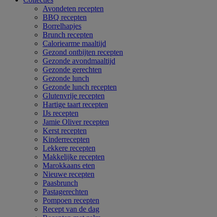
Avondeten recepten
BBQ recepten
Borrelhapjes
Brunch recepten
Caloriearme maaltijd
Gezond ontbijten recepten
Gezonde avondmaaltijd
Gezonde gerechten
Gezonde lunch
Gezonde lunch recepten
Glutenvrije recepten
Hartige taart recepten
IJs recepten
Jamie Oliver recepten
Kerst recepten
Kinderrecepten
Lekkere recepten
Makkelijke recepten
Marokkaans eten
Nieuwe recepten
Paasbrunch
Pastagerechten
Pompoen recepten
Recept van de dag