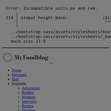
Home
Recepten
Hub
Inspiratie
Advertorial
Boeken
Hotspots
Interview
Review
Shoplog