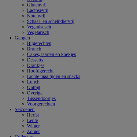
Glutenvrij
Lactosevrij
Notenvrij
Schaal- en schelpdiervrij
Veganistisch
Vegetarisch
Gangen
Bijgerechten
Brunch
Cakes, taarten en koekjes
Desserts
Drankjes
Hoofdgerecht
Lichte maaltijden en snacks
Lunch
Ontbijt
Overige
Tussendoortjes
Voorgerechten
Seizoenen
Herfst
Lente
Winter
Zomer
Collecties