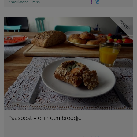
Amerikaans
,
Frans
recept
Paasbest – ei in een broodje