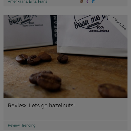
Amerikaans
,
Brits
,
Frans
inspiratie
Review: Let’s go hazelnuts!
Review
,
Trending