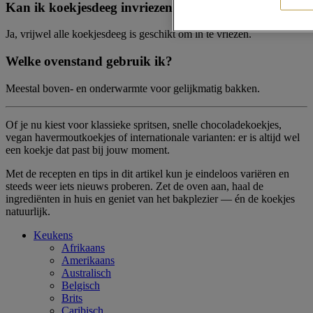
Kan ik koekjesdeeg invriezen?
Ja, vrijwel alle koekjesdeeg is geschikt om in te vriezen.
Welke ovenstand gebruik ik?
Meestal boven- en onderwarmte voor gelijkmatig bakken.
Of je nu kiest voor klassieke spritsen, snelle chocoladekoekjes,
vegan havermoutkoekjes of internationale varianten: er is altijd wel
een koekje dat past bij jouw moment.
Met de recepten en tips in dit artikel kun je eindeloos variëren en
steeds weer iets nieuws proberen. Zet de oven aan, haal de
ingrediënten in huis en geniet van het bakplezier — én de koekjes
natuurlijk.
Keukens
Afrikaans
Amerikaans
Australisch
Belgisch
Brits
Caribisch