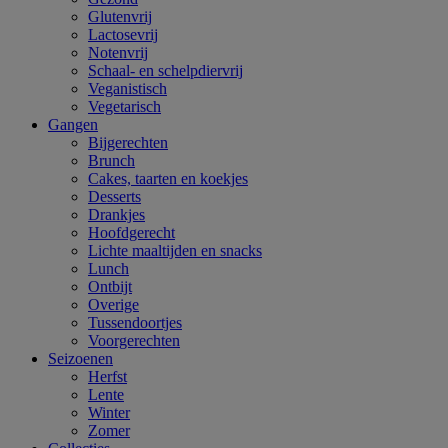
Glutenvrij
Lactosevrij
Notenvrij
Schaal- en schelpdiervrij
Veganistisch
Vegetarisch
Gangen
Bijgerechten
Brunch
Cakes, taarten en koekjes
Desserts
Drankjes
Hoofdgerecht
Lichte maaltijden en snacks
Lunch
Ontbijt
Overige
Tussendoortjes
Voorgerechten
Seizoenen
Herfst
Lente
Winter
Zomer