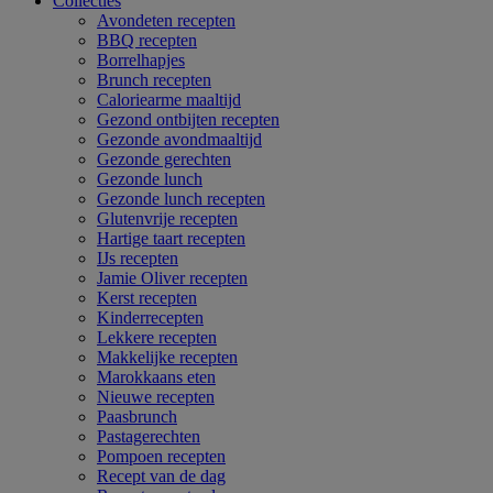
Collecties
Avondeten recepten
BBQ recepten
Borrelhapjes
Brunch recepten
Caloriearme maaltijd
Gezond ontbijten recepten
Gezonde avondmaaltijd
Gezonde gerechten
Gezonde lunch
Gezonde lunch recepten
Glutenvrije recepten
Hartige taart recepten
IJs recepten
Jamie Oliver recepten
Kerst recepten
Kinderrecepten
Lekkere recepten
Makkelijke recepten
Marokkaans eten
Nieuwe recepten
Paasbrunch
Pastagerechten
Pompoen recepten
Recept van de dag