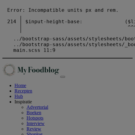
Home
Recepten
Hub
Inspiratie
Advertorial
Boeken
Hotspots
Interview
Review
Shoplog