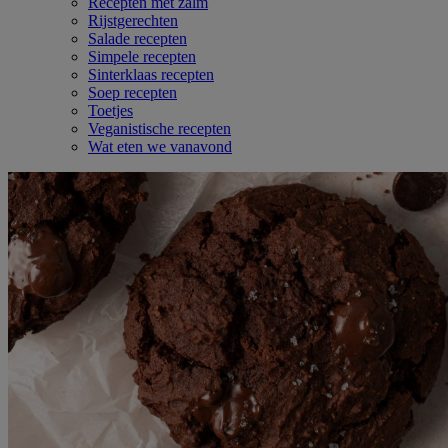
Recepten met zalm
Rijstgerechten
Salade recepten
Simpele recepten
Sinterklaas recepten
Soep recepten
Toetjes
Veganistische recepten
Wat eten we vanavond