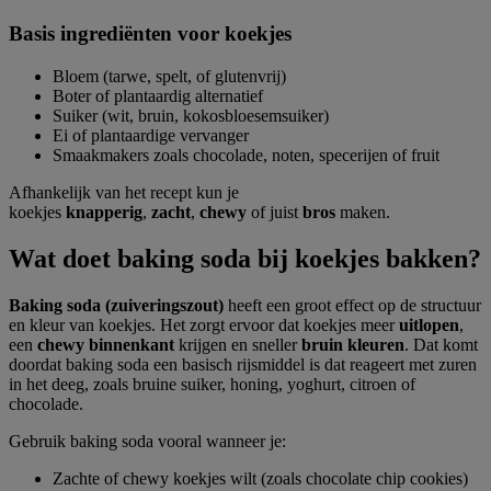
Basis ingrediënten voor koekjes
Bloem (tarwe, spelt, of glutenvrij)
Boter of plantaardig alternatief
Suiker (wit, bruin, kokosbloesemsuiker)
Ei of plantaardige vervanger
Smaakmakers zoals chocolade, noten, specerijen of fruit
Afhankelijk van het recept kun je
koekjes
knapperig
,
zacht
,
chewy
of juist
bros
maken.
Wat doet baking soda bij koekjes bakken?
Baking soda (zuiveringszout)
heeft een groot effect op de structuur
en kleur van koekjes. Het zorgt ervoor dat koekjes meer
uitlopen
,
een
chewy binnenkant
krijgen en sneller
bruin kleuren
. Dat komt
doordat baking soda een basisch rijsmiddel is dat reageert met zuren
in het deeg, zoals bruine suiker, honing, yoghurt, citroen of
chocolade.
Gebruik baking soda vooral wanneer je:
Zachte of chewy koekjes wilt (zoals chocolate chip cookies)