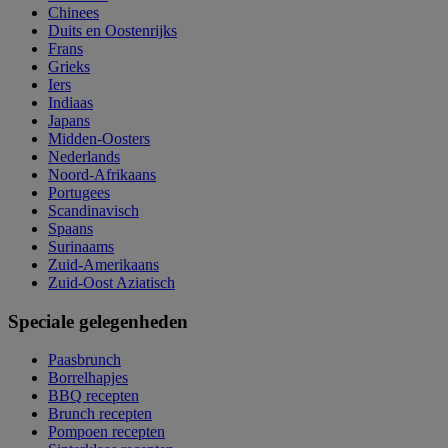
Chinees
Duits en Oostenrijks
Frans
Grieks
Iers
Indiaas
Japans
Midden-Oosters
Nederlands
Noord-Afrikaans
Portugees
Scandinavisch
Spaans
Surinaams
Zuid-Amerikaans
Zuid-Oost Aziatisch
Speciale gelegenheden
Paasbrunch
Borrelhapjes
BBQ recepten
Brunch recepten
Pompoen recepten