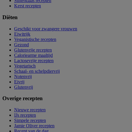
Sinterklaas recepten
Kerst recepten
Diëten
Geschikt voor zwangere vrouwen
Eiwitrijk
Veganistische recepten
Gezond
Glutenvrije recepten
Caloriearme maaltijd
Lactosevrije recepten
Vegetarisch
Schaal- en schelpdiervrij
Notenvrij
Eivrij
Glutenvrij
Overige recepten
Nieuwe recepten
IJs recepten
Simpele recepten
Jamie Oliver recepten
Recept van de dag