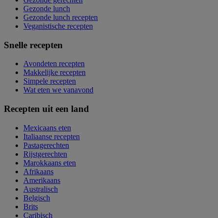
Gezonde lunch
Gezonde lunch recepten
Veganistische recepten
Snelle recepten
Avondeten recepten
Makkelijke recepten
Simpele recepten
Wat eten we vanavond
Recepten uit een land
Mexicaans eten
Italiaanse recepten
Pastagerechten
Rijstgerechten
Marokkaans eten
Afrikaans
Amerikaans
Australisch
Belgisch
Brits
Caribisch