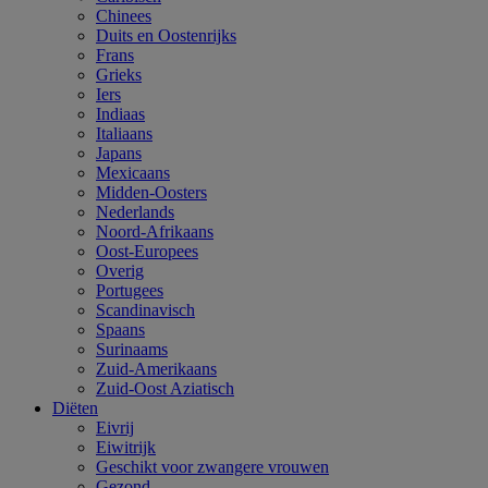
Chinees
Duits en Oostenrijks
Frans
Grieks
Iers
Indiaas
Italiaans
Japans
Mexicaans
Midden-Oosters
Nederlands
Noord-Afrikaans
Oost-Europees
Overig
Portugees
Scandinavisch
Spaans
Surinaams
Zuid-Amerikaans
Zuid-Oost Aziatisch
Diëten
Eivrij
Eiwitrijk
Geschikt voor zwangere vrouwen
Gezond