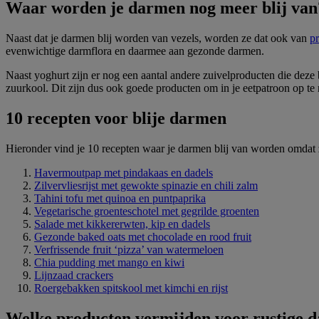
Waar worden je darmen nog meer blij van
Naast dat je darmen blij worden van vezels, worden ze dat ook van
pr
evenwichtige darmflora en daarmee aan gezonde darmen.
Naast yoghurt zijn er nog een aantal andere zuivelproducten die deze
zuurkool. Dit zijn dus ook goede producten om in je eetpatroon op t
10 recepten voor blije darmen
Hieronder vind je 10 recepten waar je darmen blij van worden omdat z
Havermoutpap met pindakaas en dadels
Zilvervliesrijst met gewokte spinazie en chili zalm
Tahini tofu met quinoa en puntpaprika
Vegetarische groenteschotel met gegrilde groenten
Salade met kikkererwten, kip en dadels
Gezonde baked oats met chocolade en rood fruit
Verfrissende fruit ‘pizza’ van watermeloen
Chia pudding met mango en kiwi
Lijnzaad crackers
Roergebakken spitskool met kimchi en rijst
Welke producten vermijden voor rustige 