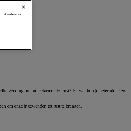
r het verbeteren
elke voeding brengt je darmen tot rust? En wat kun je beter niet eten
pen om onze ingewanden tot rust te brengen.