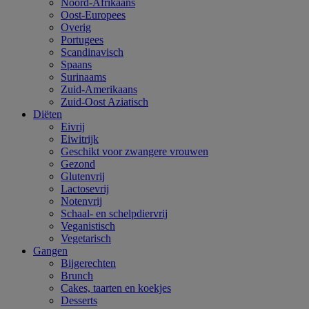
Noord-Afrikaans
Oost-Europees
Overig
Portugees
Scandinavisch
Spaans
Surinaams
Zuid-Amerikaans
Zuid-Oost Aziatisch
Diëten
Eivrij
Eiwitrijk
Geschikt voor zwangere vrouwen
Gezond
Glutenvrij
Lactosevrij
Notenvrij
Schaal- en schelpdiervrij
Veganistisch
Vegetarisch
Gangen
Bijgerechten
Brunch
Cakes, taarten en koekjes
Desserts