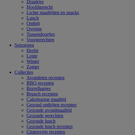
Drankjes
Hoofdgerecht
Lichte maaltijden en snacks
Lunch
Ontbijt
Overige
Tussendoortjes
Voorgerechten
Seizoenen
Herfst
Lente
Winter
Zomer
Collecties
Avondeten recepten
BBQ recepten
Borrelhapjes
Brunch recepten
Caloriearme maaltijd
Gezond ontbijten recepten
Gezonde avondmaaltijd
Gezonde gerechten
Gezonde lunch
Gezonde lunch recepten
Glutenvrije recepten