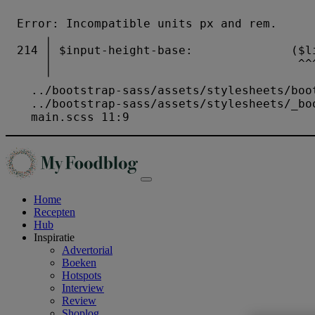
Home
Recepten
Hub
Inspiratie
Advertorial
Boeken
Hotspots
Interview
Review
Shoplog