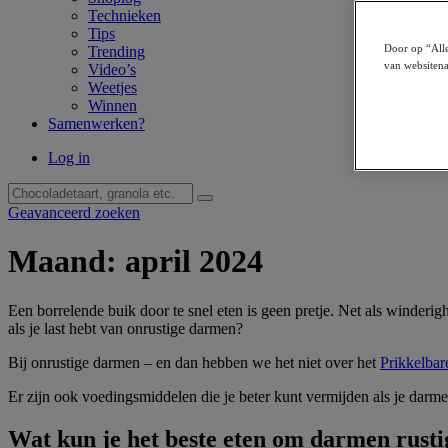
Technieken
Tips
Door op “Alle
Trending
van websitena
Video’s
Weetjes
Winnen
Samenwerken?
Log in
Geavanceerd zoeken
Maand:
april 2024
Een borrelende buik door te snel eten is geen pretje. Net als winderig
als je last hebt van onrustige darmen?
Bij onrustige darmen – en dan hebben we het niet over het
Prikkelba
Er zijn ook voedingsmiddelen die je beter kunt vermijden als je darmen
Wat kun je het beste eten om darmen rusti