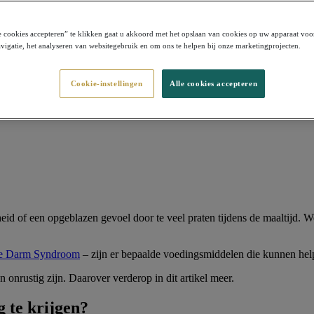
 cookies accepteren” te klikken gaat u akkoord met het opslaan van cookies op uw apparaat voo
vigatie, het analyseren van websitegebruik en om ons te helpen bij onze marketingprojecten.
Cookie-instellingen
Alle cookies accepteren
heid of een opgeblazen gevoel door te veel praten tijdens de maaltijd. W
re Darm Syndroom
– zijn er bepaalde voedingsmiddelen die kunnen hel
 onrustig zijn. Daarover verderop in dit artikel meer.
g te krijgen?