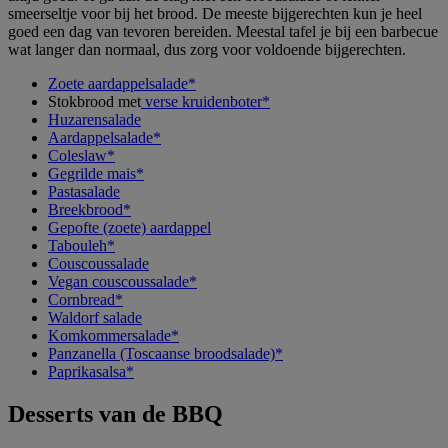
smeerseltje voor bij het brood. De meeste bijgerechten kun je heel
goed een dag van tevoren bereiden. Meestal tafel je bij een barbecue
wat langer dan normaal, dus zorg voor voldoende bijgerechten.
Zoete aardappelsalade*
Stokbrood met
verse kruidenboter*
Huzarensalade
Aardappelsalade*
Coleslaw*
Gegrilde mais*
Pastasalade
Breekbrood*
Gepofte (zoete) aardappel
Tabouleh*
Couscoussalade
Vegan couscoussalade*
Cornbread*
Waldorf salade
Komkommersalade*
Panzanella (Toscaanse broodsalade)*
Paprikasalsa*
Desserts van de BBQ