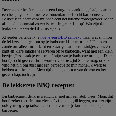
Deze zomer heeft een beetje een langzame aanloop gehad, maar met
een beetje geluk kunnen we binnenkort toch echt barbecueën.
Barbecueën heeft voor mij toch echt het ultieme zomergevoel. Maar
als het dan eenmaal zo ver is, wat leg je er dan op? Wat zijn de
leukste en lekkerste BBQ recepten?
Al eerder vertelde ik je
hoe je een BBQ aanpakt
, maar wat zijn nou
de lekkerste dingen om óp je barbecue klaar te maken? Het is zo
zonde om alleen maar kant-en-klaar gemarineerde stukjes vlees en
kant-en-klare salades te serveren op je barbecue, want met een klein
beetje
effort
maak je een heus festijn van je barbecue maaltijd. Daar
hoef je echt geen culinair wonder voor te zijn! Sterker nog, ook ik
vind het fijn om juist met een barbecue zo min mogelijk werk te
hebben aan het eten. Meer tijd om te genieten van de zon en het
gezelschap, toch :-)?
De lekkerste BBQ recepten
Bij barbecueën denk je wellicht al snel aan een stuk vlees. Maar, dat
hoeft zeker niet. Je kunt vlees of vis op de grill leggen, maar er zijn
ook genoeg vegetarische alternatieven die je kunt
bereiden op de
barbecue
.