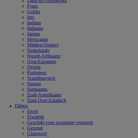
Duits en Oostenrijks
Frans
Grieks
Iers
Indiaas
Italiaans
Japans
Mexicaans
Midden-Oosters
Nederlands
Noord-Afrikaans
Oost-Europees
Overig
Portugees
Scandinavisch
Spaans
Surinaams
Zuid-Amerikaans
Zuid-Oost Aziatisch
Diëten
Eivrij
Eiwitrijk
Geschikt voor zwangere vrouwen
Gezond
Glutenvrij