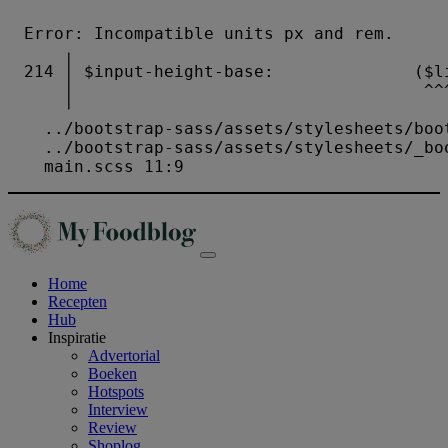
Home
Recepten
Hub
Inspiratie
Advertorial
Boeken
Hotspots
Interview
Review
Shoplog