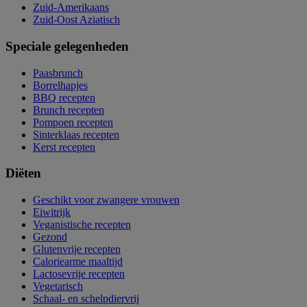
Zuid-Amerikaans
Zuid-Oost Aziatisch
Speciale gelegenheden
Paasbrunch
Borrelhapjes
BBQ recepten
Brunch recepten
Pompoen recepten
Sinterklaas recepten
Kerst recepten
Diëten
Geschikt voor zwangere vrouwen
Eiwitrijk
Veganistische recepten
Gezond
Glutenvrije recepten
Caloriearme maaltijd
Lactosevrije recepten
Vegetarisch
Schaal- en schelpdiervrij