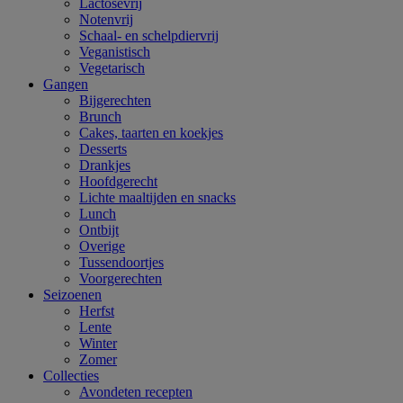
Lactosevrij
Notenvrij
Schaal- en schelpdiervrij
Veganistisch
Vegetarisch
Gangen
Bijgerechten
Brunch
Cakes, taarten en koekjes
Desserts
Drankjes
Hoofdgerecht
Lichte maaltijden en snacks
Lunch
Ontbijt
Overige
Tussendoortjes
Voorgerechten
Seizoenen
Herfst
Lente
Winter
Zomer
Collecties
Avondeten recepten