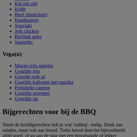
Kip piri piri
Köfte
Beef chimichurri
Hamburgers
Souvlaki
Jerk chicken
Biefstuk spies
Spareribs
Vega(n)
Mango tofu spiesjes
Gegrilde feta
Gepofte rode ui
Gegrilde halloumi met paprika
Portobello caprese
Gegrilde groenten
Gegrilde sla
Bijgerechten voor bij de BBQ
Naast de hoofdgerechten heb je wat 'vulling'. nodig. Denk aan
salades, maar ook aan brood. Turks brood doet het bijvoorbeeld
altijd goed. of ga aan de slag met een broodsalade of lekker