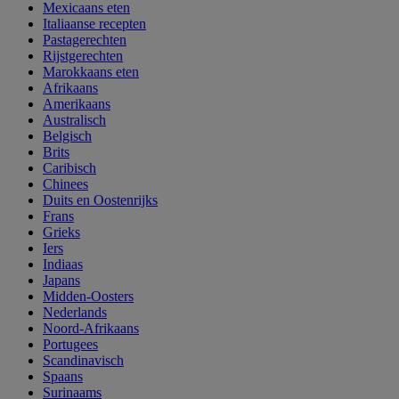
Mexicaans eten
Italiaanse recepten
Pastagerechten
Rijstgerechten
Marokkaans eten
Afrikaans
Amerikaans
Australisch
Belgisch
Brits
Caribisch
Chinees
Duits en Oostenrijks
Frans
Grieks
Iers
Indiaas
Japans
Midden-Oosters
Nederlands
Noord-Afrikaans
Portugees
Scandinavisch
Spaans
Surinaams