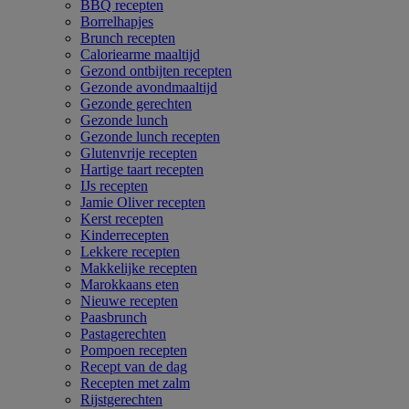
BBQ recepten
Borrelhapjes
Brunch recepten
Caloriearme maaltijd
Gezond ontbijten recepten
Gezonde avondmaaltijd
Gezonde gerechten
Gezonde lunch
Gezonde lunch recepten
Glutenvrije recepten
Hartige taart recepten
IJs recepten
Jamie Oliver recepten
Kerst recepten
Kinderrecepten
Lekkere recepten
Makkelijke recepten
Marokkaans eten
Nieuwe recepten
Paasbrunch
Pastagerechten
Pompoen recepten
Recept van de dag
Recepten met zalm
Rijstgerechten