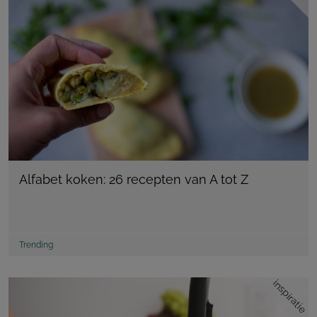
Alfabet koken: 26 recepten van A tot Z
Trending
inspiratie