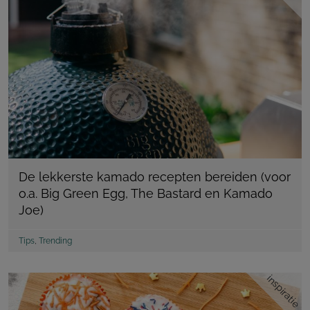
De lekkerste kamado recepten bereiden (voor
o.a. Big Green Egg, The Bastard en Kamado
Joe)
Tips
,
Trending
inspiratie