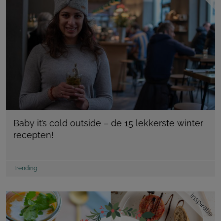
Baby it’s cold outside – de 15 lekkerste winter
recepten!
Trending
inspiratie