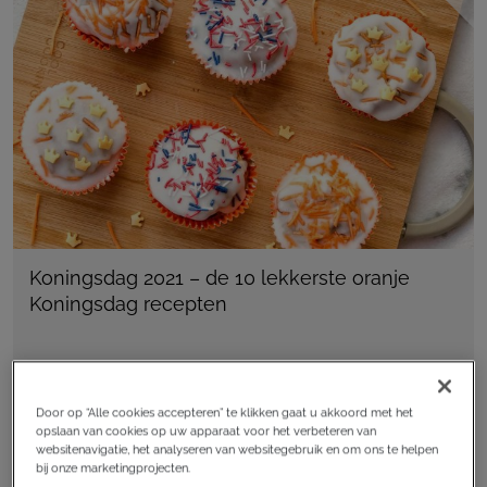
Koningsdag 2021 – de 10 lekkerste oranje
Koningsdag recepten
Tips
,
Trending
Door op “Alle cookies accepteren” te klikken gaat u akkoord met het
opslaan van cookies op uw apparaat voor het verbeteren van
inspiratie
websitenavigatie, het analyseren van websitegebruik en om ons te helpen
bij onze marketingprojecten.