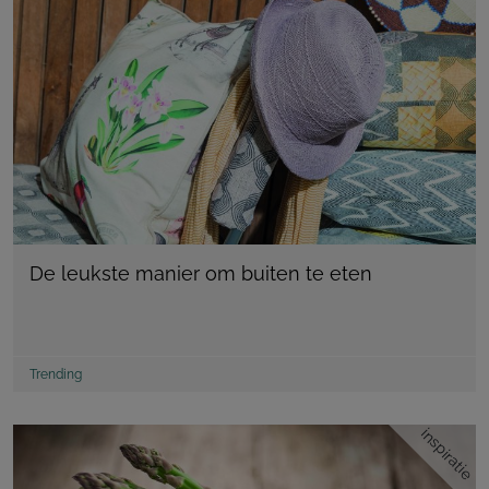
De leukste manier om buiten te eten
Trending
inspiratie