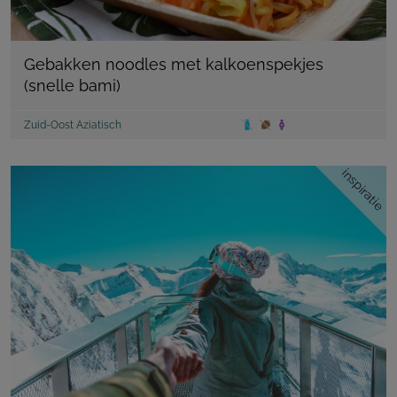
Gebakken noodles met kalkoenspekjes
(snelle bami)
Zuid-Oost Aziatisch
inspiratie