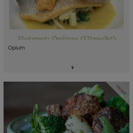
Opium
recept