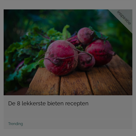
inspiratie
De 8 lekkerste bieten recepten
Trending