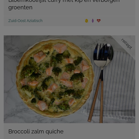
groenten
Zuid-Oost Aziatisch
recept
Broccoli zalm quiche