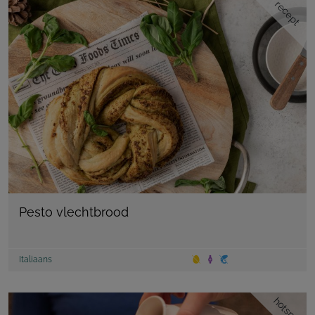
recept
Pesto vlechtbrood
Italiaans
hotspot