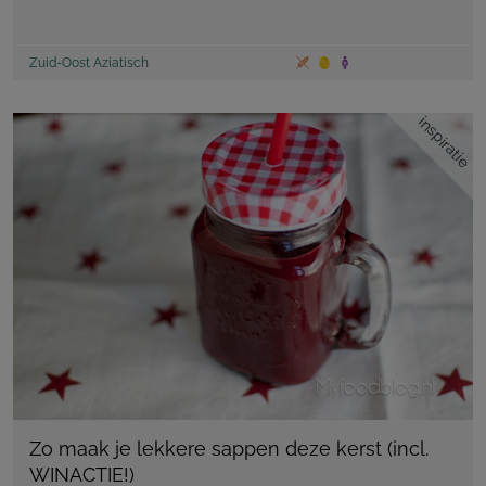
Zuid-Oost Aziatisch
inspiratie
Zo maak je lekkere sappen deze kerst (incl.
WINACTIE!)