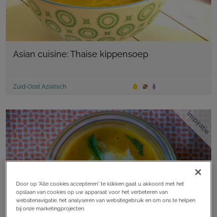
Asian cuisine: Thaise kippensoep
Zuid-Oost Aziatisch
inspiratie
Door op “Alle cookies accepteren” te klikken gaat u akkoord met het
opslaan van cookies op uw apparaat voor het verbeteren van
websitenavigatie, het analyseren van websitegebruik en om ons te helpen
bij onze marketingprojecten.