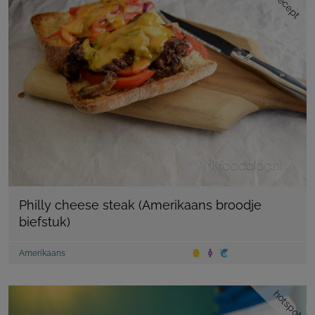
recept
Philly cheese steak (Amerikaans broodje
biefstuk)
Amerikaans
hotspot