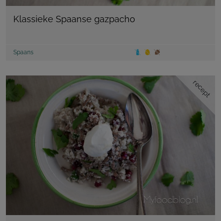
Klassieke Spaanse gazpacho
Spaans
recept