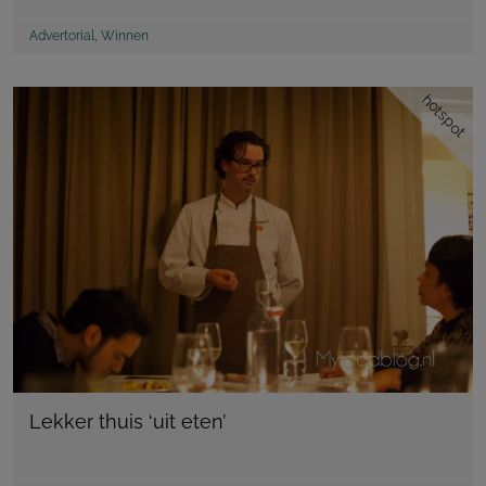
Advertorial
,
Winnen
hotspot
Lekker thuis ‘uit eten’