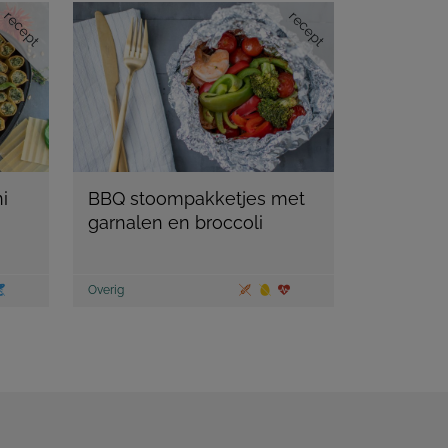
recept
recept
i
BBQ stoompakketjes met
garnalen en broccoli
Overig