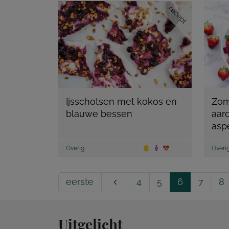
recept
Ijsschotsen met kokos en
Zom
blauwe bessen
aar
asp
Overig
Overi
eerste
4
5
6
7
8
Uitgelicht