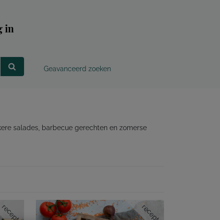
 in
Geavanceerd zoeken
kkere salades, barbecue gerechten en zomerse
recept
recept