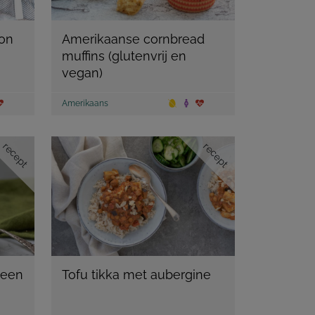
on
Amerikaanse cornbread
muffins (glutenvrij en
vegan)
Amerikaans
recept
recept
n een
Tofu tikka met aubergine