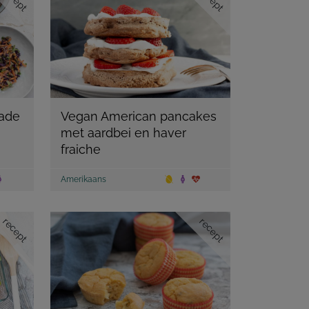
ade
Vegan American pancakes
met aardbei en haver
fraiche
Amerikaans
recept
recept