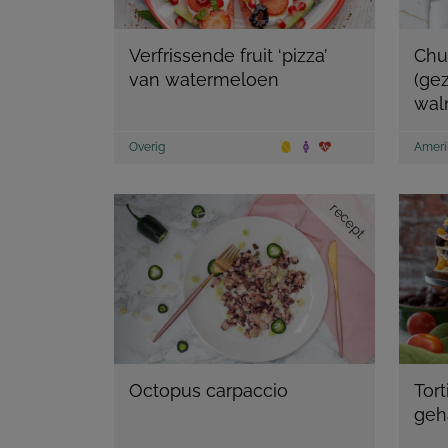
Verfrissende fruit ‘pizza’
Chu
van watermeloen
(ge
wal
Overig
Ameri
recept
Octopus carpaccio
Tort
geh