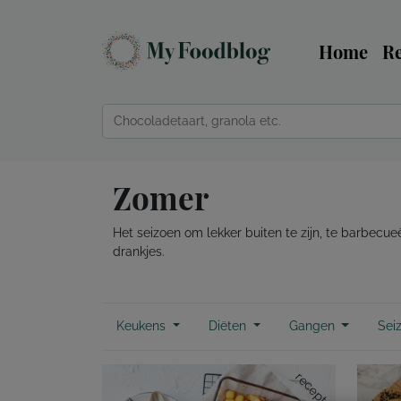
Home
R
Zomer
Het seizoen om lekker buiten te zijn, te barbec
drankjes.
Keukens
Diëten
Gangen
Sei
recept