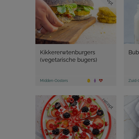
Kikkererwtenburgers
Bub
(vegetarische bugers)
Midden-Oosters
Zuid-
recept