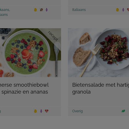
kaans
,
Italiaans
aans
recept
erse smoothiebowl
Bietensalade met harti
 spinazie en ananas
granola
g
Overig