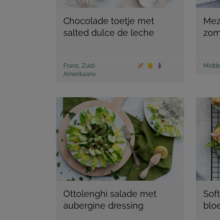
Chocolade toetje met
Mez
salted dulce de leche
zom
Frans
,
Zuid-
Midde
Amerikaans
recept
Ottolenghi salade met
Soft
aubergine dressing
blo