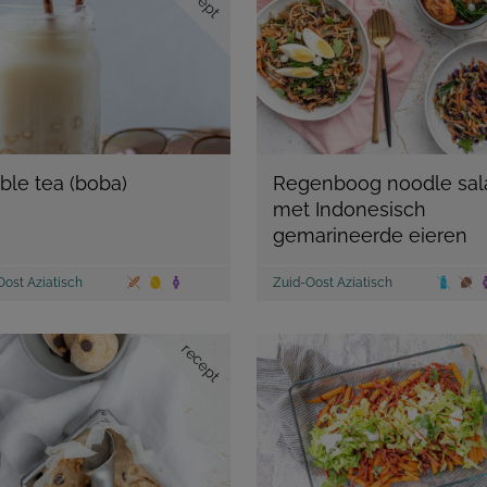
ble tea (boba)
Regenboog noodle sal
met Indonesisch
gemarineerde eieren
Oost Aziatisch
Zuid-Oost Aziatisch
recept