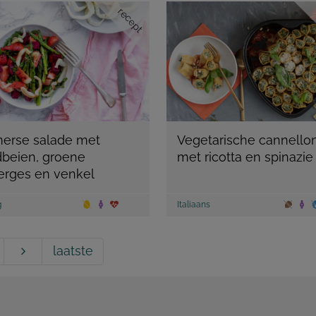
recept
erse salade met
Vegetarische cannellon
dbeien, groene
met ricotta en spinazie
erges en venkel
g
Italiaans
laatste