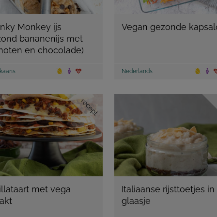
nky Monkey ijs
Vegan gezonde kapsal
zond bananenijs met
noten en chocolade)
kaans
Nederlands
recept
illataart met vega
Italiaanse rijsttoetjes i
akt
glaasje