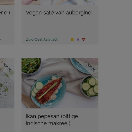
 ei)
Vegan saté van aubergine
Zuid-Oost Aziatisch
recept
recept
Ikan pepesan (pittige
Indische makreel)