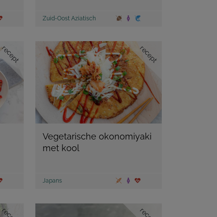
Zuid-Oost Aziatisch
recept
recept
Vegetarische okonomiyaki
met kool
Japans
recept
recept