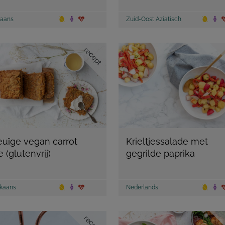
aans
Zuid-Oost Aziatisch
recept
uïge vegan carrot
Krieltjessalade met
 (glutenvrij)
gegrilde paprika
kaans
Nederlands
recept