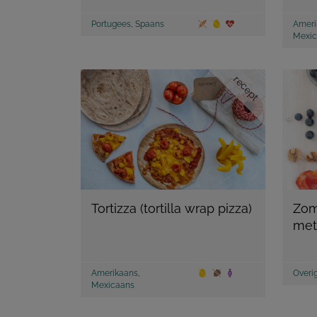
Portugees
,
Spaans
Ameri
Mexic
recept
Tortizza (tortilla wrap pizza)
Zom
met
Amerikaans
,
Overi
Mexicaans