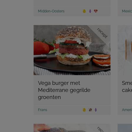
Midden-Oosters
Mexic
recept
Vega burger met
Sme
Mediterrane gegrilde
cake
groenten
Frans
Ameri
recept