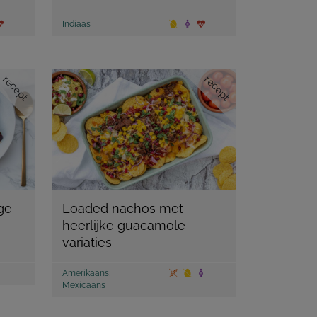
Indiaas
recept
recept
ge
Loaded nachos met
heerlijke guacamole
variaties
Amerikaans
,
Mexicaans