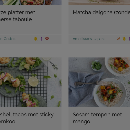
ze platter met
Matcha dalgona (zonder
erse taboule
n-Oosters
Amerikaans
,
Japans
recept
shell taco’s met sticky
Sesam tempeh met
emkool
mango